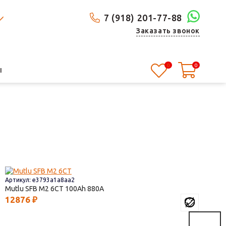
7 (918) 201-77-88
Заказать звонок
0
0
Ы
Артикул: e3793a1a8aa2
Mutlu SFB M2 6СТ
100
880
12876
₽