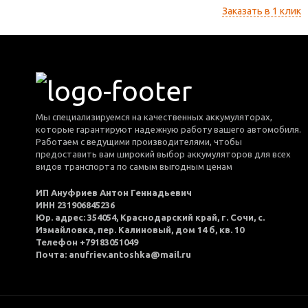
Заказать в 1 клик
Мы специализируемся на качественных аккумуляторах,
которые гарантируют надежную работу вашего автомобиля.
Работаем с ведущими производителями, чтобы
предоставить вам широкий выбор аккумуляторов для всех
видов транспорта по самым выгодным ценам
ИП Ануфриев Антон Геннадьевич
ИНН 231906845236
Юр. адрес: 354054, Краснодарский край, г. Сочи, с.
Измайловка, пер. Калиновый, дом 14 б, кв. 10
Телефон +79183051049
Почта: anufriev.antoshka@mail.ru