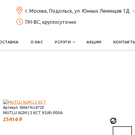
г. Москва, Подольск, ул. Юнных Ленинцев 1Д
ПН-ВС, круглосуточно
ОСТАВКА
О НАС
УСЛУГИ
АКЦИИ
КОНТАКТ
Артикул: 5bbe19ccd720
MUTLU AGM L5 6СТ
95
900
25416
₽