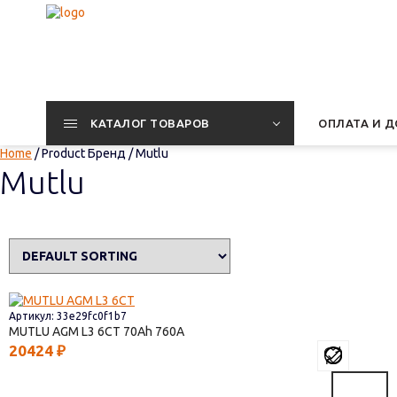
КАТАЛОГ ТОВАРОВ
ОПЛАТА И Д
Home
/ Product Бренд / Mutlu
Mutlu
Артикул: 33e29fc0f1b7
MUTLU AGM L3 6СТ
70
760
20424
₽