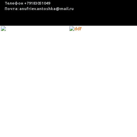
Телефон +79183051049
Почта: anufriev.antoshka@mail.ru
МЕНЮ
Каталог товаров
Оплата и доставка
О нас
Услуги
Акции
Политика конфиденциальности
Согласие на обработку персональных данных
Контакты
КОНТАКТЫ