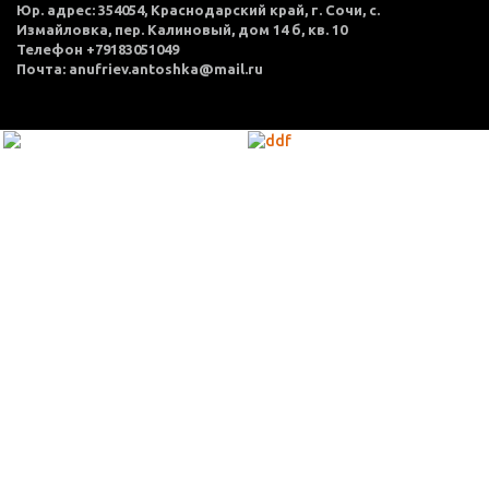
Юр. адрес: 354054, Краснодарский край, г. Сочи, с.
Измайловка, пер. Калиновый, дом 14 б, кв. 10
Телефон +79183051049
Почта: anufriev.antoshka@mail.ru
МЕНЮ
Каталог товаров
Оплата и доставка
О нас
Услуги
Акции
Политика конфиденциальности
Согласие на обработку персональных данных
Контакты