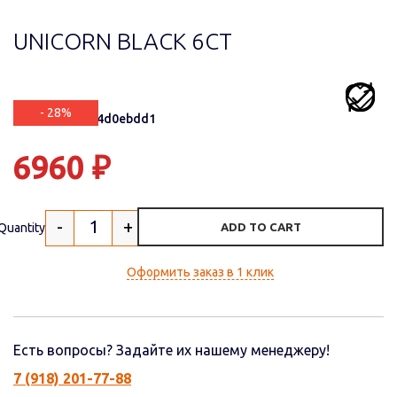
UNICORN BLACK 6СТ
- 28%
Артикул: 3af04d0ebdd1
6960
₽
-
+
Quantity
ADD TO CART
Оформить заказ в 1 клик
Есть вопросы? Задайте их нашему менеджеру!
7 (918) 201-77-88