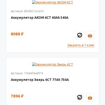
Артикул: db56b21eca54
Аккумулятор AКОМ 6СТ
60
540
8088
₽
Заказать в 1 клик
Артикул: 17e66fda0819
Аккумулятор Зверь 6СТ
77
750
7896
₽